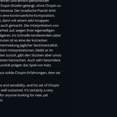
renten und ehrlich-persönlichen
 Chopin-Etüden gelangt, ohne Chopin zu
teresse. Der israelische Pianist Amir
ls eine kontinuierliche Komposition,
, dann mit einem sehr knappen
 auch gemacht. Die Interpretation von
arheit auf, wegen ihrer eigenwilligen
ligeren, ins Schnelle tendierenden (aber
nuten ist es eine der kürzesten
ermeidung jeglicher Sentimentalität.
ert-Interpretationen, bleibt er im
ten zurück, gibt den Stücken aber umso
 einen heroischen. Auch sehr besondere
osität prägen das Spiel von Katz.
aus solide Chopin-Erfahrungen, dem sei
nce and sensibility, and his set of Chopin
well sustained. It’s certainly a very
for anyone looking for new, yet
ic.