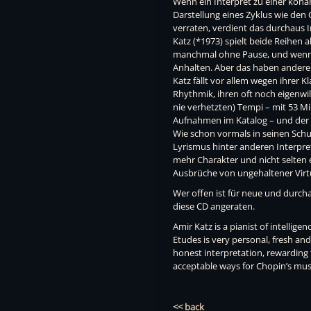
Wenn ein Interpret zu einer kohä
Darstellung eines Zyklus wie den
verraten, verdient das durchaus In
Katz (*1973) spielt beide Reihen a
manchmal ohne Pause, und wenn
Anhalten. Aber das haben andere
Katz fällt vor allem wegen ihrer Kl
Rhythmik, ihren oft noch eigenwil
nie verhetzten) Tempi – mit 53 Mi
Aufnahmen im Katalog – und der V
Wie schon vormals in seinen Schub
Lyrismus hinter anderen Interpre
mehr Charakter und nicht selten
Ausbrüche von ungehaltener Virtu
Wer offen ist für neue und durch
diese CD angeraten.
Amir Katz is a pianist of intellige
Etudes is very personal, fresh and 
honest interpretation, rewarding 
acceptable ways for Chopin’s mus
<< back