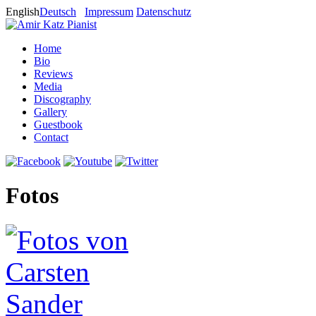
English
Deutsch
Impressum
Datenschutz
Home
Bio
Reviews
Media
Discography
Gallery
Guestbook
Contact
Fotos